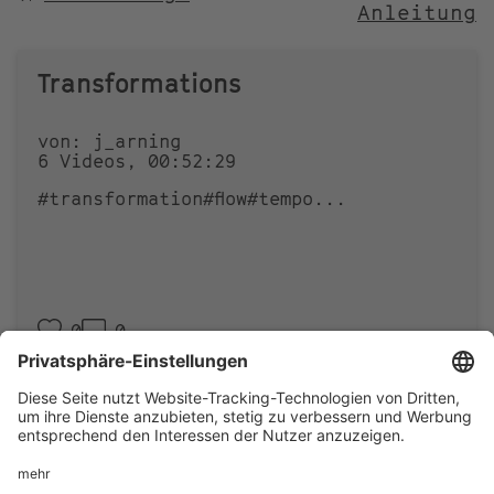
Anleitung
NACH
Transformations
von: j_arning
6 Videos, 00:52:29
#transformation
#flow
#tempo
...
0
0
Footer
IMPRESSUM
PRIVACY
menu
IMAI PLAY NUTZUNGSBEDINGUNGEN