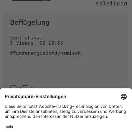
Anleitung
NACH
Beflügelung
von: chivwi
3 Videos, 00:09:55
#fun
#energisch
#dynamisch
0
0
Footer
IMPRESSUM
PRIVACY
menu
IMAI PLAY NUTZUNGSBEDINGUNGEN