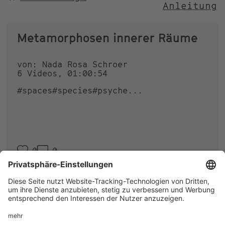
Anleitung
NACH
Metamorphosen innerer Räume
von: Nada Rosa Schroer
6 Videos, 01:00:54
#spaces
#species
#psyche
...
0
0
Footer
IMPRESSUM
PRIVACY
menu
IMAI PLAY NUTZUNGSBEDINGUNGEN