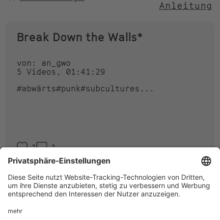
Anleitung
NACH
Break Down the Walls*
von: an_gwo
5 Videos, 01:41:29
#abwärts
#punk
#subcultures
...
1
1
Footer
IMPRESSUM
PRIVACY
menu
IMAI PLAY NUTZUNGSBEDINGUNGEN