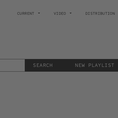
Main
navigation
CURRENT
VIDEO
DISTRIBUTION
Der Videokunstkanal
der Stiftung IMAI
NEW PLAYLIST