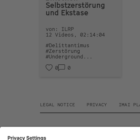
Selbstzerstörung
und Ekstase
von: ILRP
12 Videos, 02:14:04
#Delittantimus
#Zerstörung
#Underground
...
0
0
Footer
LEGAL NOTICE
PRIVACY
IMAI PL
menu