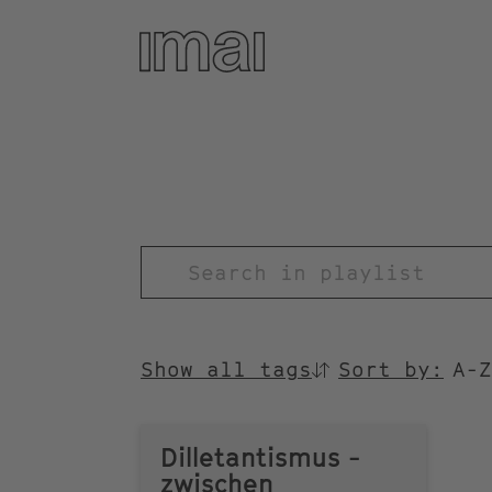
Skip
to
main
content
TITEL
Show all tags
Sort by:
SORTIEREN
NACH
Dilletantismus -
zwischen