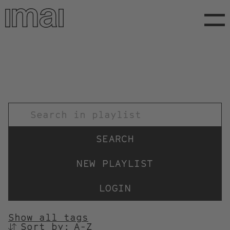
Skip
to
main
content
TITEL
NEW PLAYLIST
LOGIN
Show all tags
Sort by:
SORTIEREN