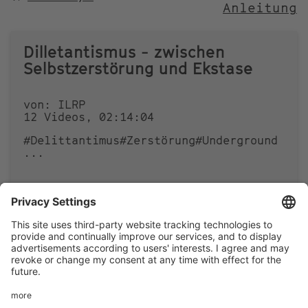
Anleitung
NACH
Dilletantismus - zwischen
Selbstzerstörung und Ekstase
von: ILRP
12 Videos, 02:14:04
#Delittantimus
#Zerstörung
#Underground
...
0
0
Footer
LEGAL NOTICE
PRIVACY
menu
IMAI PLAY CONDITIONS OF USE