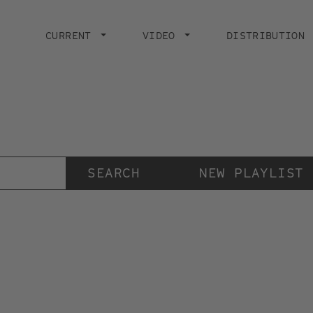
Main
navigation
CURRENT
VIDEO
DISTRIBUTION
Der Videokunstkanal
der Stiftung IMAI
NEW PLAYLIST