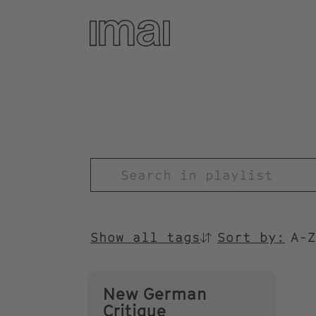
Skip
to
main
content
TITEL
Show all tags
Sort by:
SORTIEREN
NACH
New German
Critique