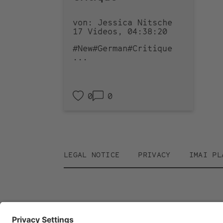
von: Jessica Nitsche
17 Videos, 04:38:20
#New
#German
#Critique
...
0
0
Footer
LEGAL NOTICE
PRIVACY
IMAI PL
menu