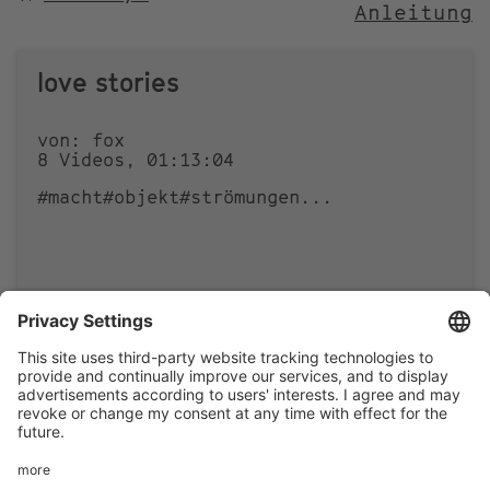
Anleitung
NACH
love stories
von: fox
8 Videos, 01:13:04
#macht
#objekt
#strömungen
...
1
0
Footer
LEGAL NOTICE
PRIVACY
menu
IMAI PLAY CONDITIONS OF USE