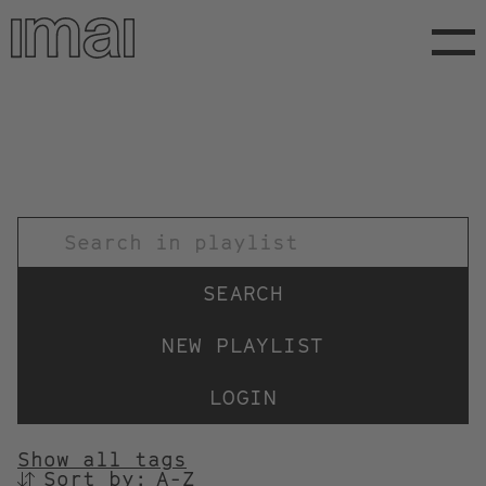
Skip
to
main
content
TITEL
NEW PLAYLIST
LOGIN
Show all tags
Sort by:
SORTIEREN