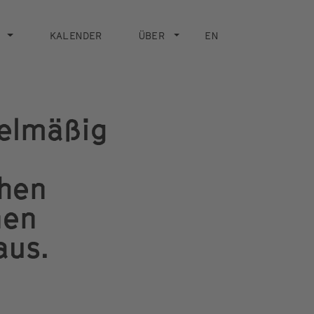
KALENDER
ÜBER
EN
gelmäßig
chen
nen
aus.