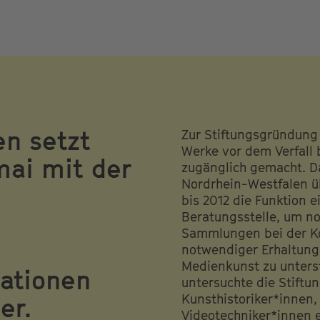
en setzt
Zur Stiftungsgründung 
Werke vor dem Verfall 
mai mit der
zugänglich gemacht. D
Nordrhein-Westfalen ü
d
bis 2012 die Funktion 
Beratungsstelle, um n
Sammlungen bei der Ko
notwendiger Erhaltun
Medienkunst zu unterst
lationen
untersuchte die Stiftu
Kunsthistoriker*innen,
er.
Videotechniker*innen 