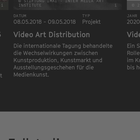
© STIFTUNG IMAI - INTER MEDIA ART
i
INSTITUTE
i
© 2
DATUM
TYP
JAHR
08.05.2018 - 09.05.2018
Projekt
2020
5
Video Art Distribution
Vid
Die internationale Tagung behandelte
Ein 
die Wechselwirkungen zwischen
Roll
Kunstproduktion, Kunstmarkt und
im K
Ausstellungsgeschehen für die
bis 
Medienkunst.
t