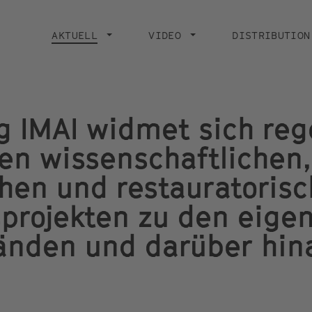
Main
navigation
AKTUELL
CURRENT PAGE
VIDEO
DISTRIBUTION
ng IMAI widmet sich re
n wissenschaftlichen,
chen und restauratoris
projekten zu den eige
änden und darüber hin