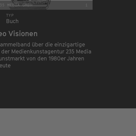
35 MEDIA GMBH
i
TYP
Buch
eo Visionen
Sammelband über die einzigartige
e der Medienkunstagentur 235 Media
unstmarkt von den 1980er Jahren
heute