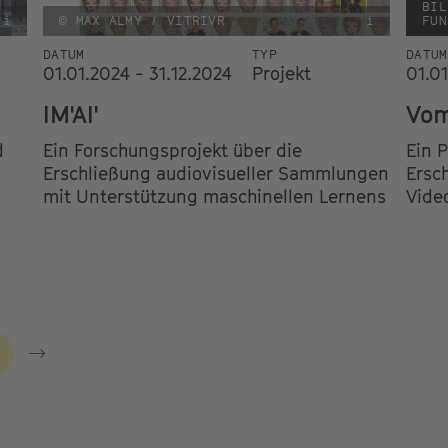
BIL
i
© MAX ALMY / VITRIVR
i
FUN
DATUM
TYP
DATUM
01.01.2024 - 31.12.2024
Projekt
01.01
IM'AI'
Vom
d
Ein Forschungsprojekt über die
Ein P
Erschließung audiovisueller Sammlungen
Ersc
mit Unterstützung maschinellen Lernens
Vide