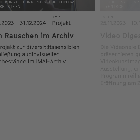
D-KUNST, BONN 2023 FÜR MONIKA
COURTESY: CAP
KE STERN
i
YENIRCE
TYP
DATUM
.2023 - 31.12.2024
Projekt
25.11.2023 - 10
 Rauschen im Archiv
Video Dige
rojekt zur diversitätssensiblen
Die Videonale 
hließung audiovisueller
präsentieren 
obestände im IMAI-Archiv
Videokunstmag
Ausstellung, e
Programmreihe
Eröffnung am 2