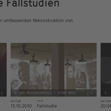
e Fallstudien
der umfassenden Rekonstruktion von
i
© IKS-MEDIENARCHIV / DIRK ROSE
i
i
DATUM
TYP
DATUM
13.10.2010
Fallstudie
20.0