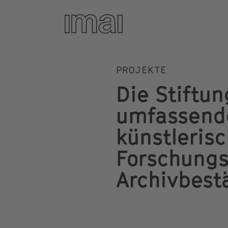
Projekte
Direkt
zum
Inhalt
PROJEKTE
Die Stiftu
umfassende
künstleris
Forschungs
Archivbest