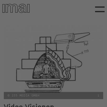
Direkt
zum
Inhalt
© 235 MEDIA GMBH
i
Video Visionen