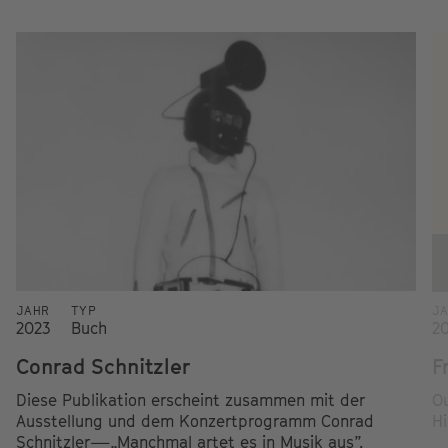
JAHR
TYP
J
2023
Buch
2
Conrad Schnitzler
F
Diese Publikation erscheint zusammen mit der
Ou
Ausstellung und dem Konzertprogramm Conrad
Hi
Schnitzler—„Manchmal artet es in Musik aus”.