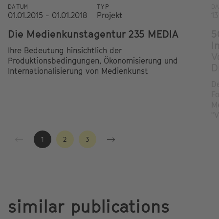
DATUM
TYP
D
01.01.2015 - 01.01.2018
Projekt
13
Die Medienkunstagentur 235 MEDIA
5
I
Ihre Bedeutung hinsichtlich der
V
Produktionsbedingungen, Ökonomisierung und
D
Internationalisierung von Medienkunst
De
Fo
Me
"
1
2
3
similar publications