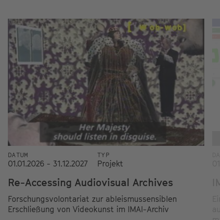
DATUM
TYP
D
01.01.2026 - 31.12.2027
Projekt
01
Re-Accessing Audiovisual Archives
I
Forschungsvolontariat zur ableismussensiblen
Ei
Erschließung von Videokunst im IMAI-Archiv
a
ma