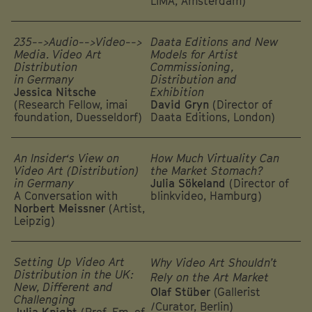
LIMA, Amsterdam)
235-->Audio-->Video-->
Daata Editions and New
Media. Video Art
Models for Artist
Distribution
Commissioning,
in Germany
Distribution and
Jessica Nitsche
Exhibition
(Research Fellow, imai
David Gryn
(Director of
foundation, Duesseldorf)
Daata Editions, London)
An Insider‘s View on
How Much Virtuality Can
Video Art (Distribution)
the Market Stomach?
in Germany
Julia Sökeland
(Director of
A Conversation with
blinkvideo, Hamburg)
Norbert Meissner
(Artist,
Leipzig)
Setting Up Video Art
Why Video Art Shouldn’t
Distribution in the UK:
Rely on the Art Market
New, Different and
Olaf Stüber
(Gallerist
Challenging
/Curator, Berlin)
Julia Knight
(Prof. Em. of