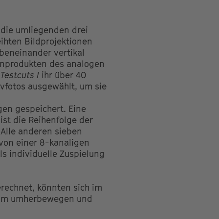
die umliegenden drei
ihten Bildprojektionen
ebeneinander vertikal
benprodukten des analogen
r
Testcuts I
ihr über 40
ivfotos ausgewählt, um sie
gen gespeichert. Eine
st die Reihenfolge der
. Alle anderen sieben
von einer 8-kanaligen
ls individuelle Zuspielung
erechnet, könnten sich im
 Raum umherbewegen und