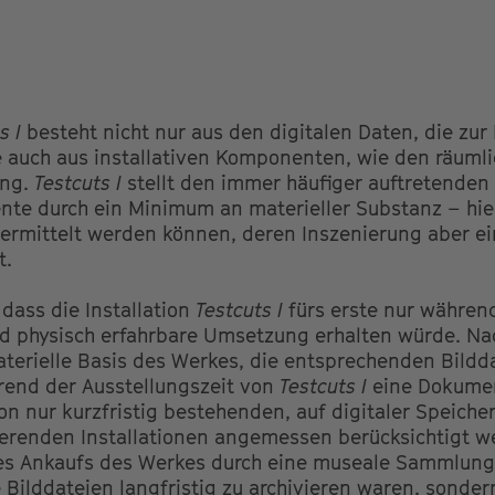
s I
besteht nicht nur aus den digitalen Daten, die zur 
 auch aus installativen Komponenten, wie den räum
ung.
Testcuts I
stellt den immer häufiger auftretenden
ente durch ein Minimum an materieller Substanz – hie
bermittelt werden können, deren Inszenierung aber e
t.
dass die Installation
Testcuts I
fürs erste nur währen
und physisch erfahrbare Umsetzung erhalten würde. N
aterielle Basis des Werkes, die entsprechenden Bildda
end der Ausstellungszeit von
Testcuts I
eine Dokument
on nur kurzfristig bestehenden, auf digitaler Speiche
erenden Installationen angemessen berücksichtigt we
ines Ankaufs des Werkes durch eine museale Sammlung
e Bilddateien langfristig zu archivieren waren, sonde