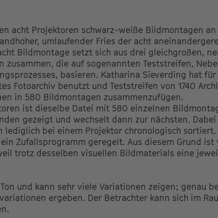
en acht Projektoren schwarz-weiße Bildmontagen an 
andhoher, umlaufender Fries der acht aneinandergere
 acht Bildmontage setzt sich aus drei gleichgroßen, n
fen zusammen, die auf sogenannten Teststreifen, Ne
ngsprozesses, basieren. Katharina Sieverding hat fü
es Fotoarchiv benutzt und Teststreifen von 1740 Arch
ionen in 580 Bildmontagen zusammenzufügen.
toren ist dieselbe Datei mit 580 einzelnen Bildmonta
den gezeigt und wechselt dann zur nächsten. Dabei i
 lediglich bei einem Projektor chronologisch sortiert
ein Zufallsprogramm geregelt. Aus diesem Grund ist 
weil trotz desselben visuellen Bildmaterials eine jewei
.
e Ton und kann sehr viele Variationen zeigen; genau b
ldvariationen ergeben. Der Betrachter kann sich im
en.