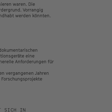
nieren waren. Die
ordergrund. Vorrangig
handhabt werden könnten.
r dokumentarischen
tionsgeräte eine
nerelle Anforderungen für
 den vergangenen Jahren
n Forschungsprojekte
T SICH IN