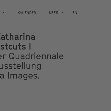
KALENDER
ÜBER
EN
Katharina
stcuts I
r Quadriennale
usstellung
ta Images.