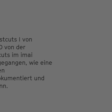
stcuts I von
0 von der
cuts im imai
gegangen, wie eine
en
okumentiert und
nn.