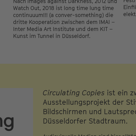
Fest
Nach Images against Darkness, 2012 und
Einf
Watch Out, 2018 ist long time lung time
elek
continuuum!!! (a conver-something) die
dritte Kooperation zwischen dem IMAI –
Inter Media Art Institute und dem KIT –
Kunst im Tunnel in Düsseldorf.
Circulating Copies
ist ein z
Ausstellungsprojekt der Sti
Bildschirmen und Lautspr
Düsseldorfer Stadtraum.