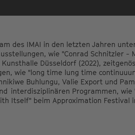
eam des IMAI in den letzten Jahren unt
ausstellungen, wie "Conrad Schnitzler -
r Kunsthalle Düsseldorf (2022), zeitgenö
n, wie "long time lung time continuuum
mnikiwe Buhlungu, Valie Export und Pam
und interdisziplinären Programmen, wie
th Itself" beim Approximation Festival 