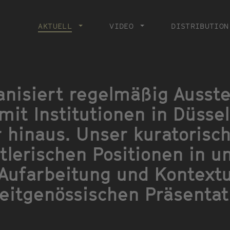
Main
navigation
AKTUELL
CURRENT PAGE
VIDEO
DISTRIBUTION
anisiert regelmäßig Ausste
mit Institutionen in Düsse
 hinaus. Unser kuratorisch
stlerischen Positionen in 
r Aufarbeitung und Kontextu
zeitgenössischen Präsentat