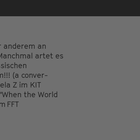
er anderem an
 Manchmal artet es
ssischen
!!! (a conver-
ela Z im KIT
 "When the World
im FFT