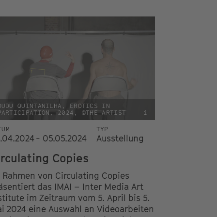
DUDU QUINTANILHA, EROTICS IN
PARTICIPATION, 2024, ©THE ARTIST
i
TUM
TYP
.04.2024 - 05.05.2024
Ausstellung
irculating Copies
 Rahmen von Circulating Copies
äsentiert das IMAI – Inter Media Art
stitute im Zeitraum vom 5. April bis 5.
i 2024 eine Auswahl an Videoarbeiten