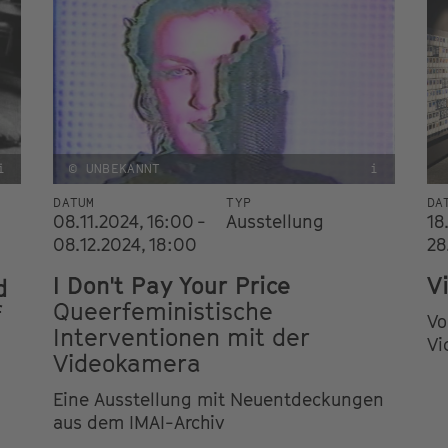
i
© UNBEKANNT
i
DATUM
TYP
DA
08.11.2024, 16:00 -
Ausstellung
18
08.12.2024, 18:00
28
I Don't Pay Your Price
V
d
Queerfeministische
f
Vo
Interventionen mit der
Vi
Videokamera
Eine Ausstellung mit Neuentdeckungen
aus dem IMAI-Archiv