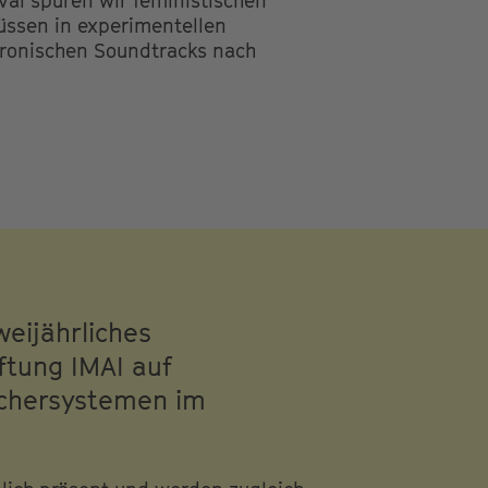
ival spüren wir feministischen
lüssen in experimentellen
tronischen Soundtracks nach
weijährliches
ftung IMAI auf
echersystemen im