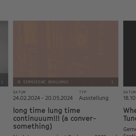
i
© SIMNIKIWE BUHLUNGU
i
DATUM
TYP
DATUM
24.02.2024 - 20.05.2024
Ausstellung
18.10
long time lung time
Whe
k
continuuum!!! (a conver-
Tun
something)
Geme