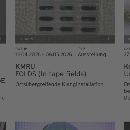
i
© KMRU
i
DATUM
TYP
DA
16.04.2026 - 06.05.2026
Ausstellung
27
KMRU
K
FOLDS (In tape fields)
U
GE
Ortsübergreifende Klanginstallation
Er
be
nd
Dü