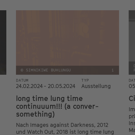
© SIMNIKIWE BUHLUNGU
i
DATUM
TYP
DA
24.02.2024 - 20.05.2024
Ausstellung
05
long time lung time
C
continuuum!!! (a conver-
Im
something)
pr
In
Nach Images against Darkness, 2012
Ma
und Watch Out, 2018 ist long time lung