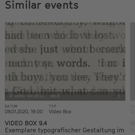
Similar events
© GERD GOCKELL, 2019
i
DATUM
TYP
D
09.01.2020, 19:00
Video Box
12
VIDEO BOX 9.4
V
Exemplare typografischer Gestaltung im
G