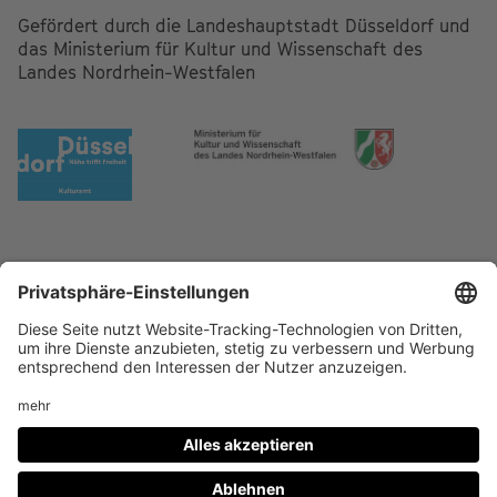
Gefördert durch die Landeshauptstadt Düsseldorf und
das Ministerium für Kultur und Wissenschaft des
Landes Nordrhein-Westfalen
Footer
IMPRESSUM
PRIVACY
menu
IMAI PLAY NUTZUNGSBEDINGUNGEN
Social
FACEBOOK
INSTAGRAM
Media