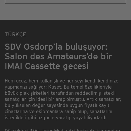
TÜRKÇE
SDV Osdorp’la buluşuyor:
Salon des Amateurs’de bir
IMAI Cassette gecesi
Hem ucuz, hem kullanışlı ve her şeyi kendi kendinize
yapmanızı sağlıyor: Kaset. Bu temel özellikleriyle
büyük plak şirketleri tarafından reddedilmiş istekli
sanatçılar için ideal bir araç olmuştu. Artık sanatçılar;
bu yükselen değer sayesinde uygun fiyatlı kayıt
cihazlarına ve ekipmanlara sahip olup, sanatlarını
istedikleri gibi özgürce yaratıp yayabiliyorlardı.
Düsseldorf IMAI- Inter Media Art Institute tarafından