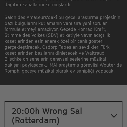
dağıtım kanallarını kurmuşlardı.
Salon des Amateurs'daki bu gece, araştırma projesinin
bazı bulgularını kutlamanın yanı sıra yeni sorular
formüle etmeyi amaçlıyor. Gecede Konrad Kraft,
Stimme des Volkes (SDV) etiketiyle yayınladığı ilk
kasetlerinden esinlenerek özel bir canlı gösteri
gerçekleştirecek, Osdorp Tapes en sevdikleri Türk
kasetlerinden bazılarını dinletecek ve Waltraud
Blischke on senelerin deneysel seslerine müzikal
bakışını paylaşacak. IMAI araştırma görevlisi Wouter de
Romph, geceye müzikal olarak ev sahipliği yapacak.
20:00h Wrong Sal
(Rotterdam)