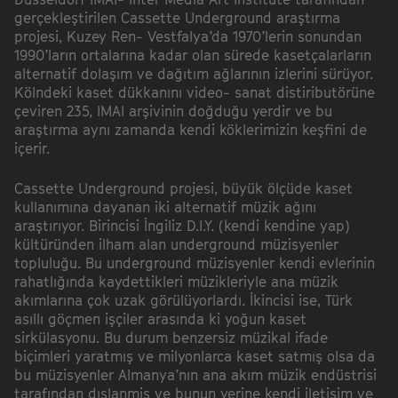
gerçekleştirilen Cassette Underground araştırma
projesi, Kuzey Ren- Vestfalya’da 1970’lerin sonundan
1990’ların ortalarına kadar olan sürede kasetçalarların
alternatif dolaşım ve dağıtım ağlarının izlerini sürüyor.
Kölndeki kaset dükkanını video- sanat distiributörüne
çeviren 235, IMAI arşivinin doğduğu yerdir ve bu
araştırma aynı zamanda kendi köklerimizin keşfini de
içerir.
Cassette Underground projesi, büyük ölçüde kaset
kullanımına dayanan iki alternatif müzik ağını
araştırıyor. Birincisi İngiliz D.I.Y. (kendi kendine yap)
kültüründen ilham alan underground müzisyenler
topluluğu. Bu underground müzisyenler kendi evlerinin
rahatlığında kaydettikleri müzikleriyle ana müzik
akımlarına çok uzak görülüyorlardı. İkincisi ise, Türk
asıllı göçmen işçiler arasında ki yoğun kaset
sirkülasyonu. Bu durum benzersiz müzikal ifade
biçimleri yaratmış ve milyonlarca kaset satmış olsa da
bu müzisyenler Almanya’nın ana akım müzik endüstrisi
tarafından dışlanmiş ve bunun yerine kendi iletişim ve