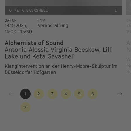
© KETA GAVASHELI
i
DATUM
TYP
D
18.10.2025,
Veranstaltung
26
14:00 - 15:30
19
Alchemists of Sound
A
Antonia Alessia Virginia Beeskow, Lilli
N
Lake und Keta Gavasheli
W
el
Klangintervention an der Henry-Moore-Skulptur im
Re
Düsseldorfer Hofgarten
1
2
3
4
5
6
7