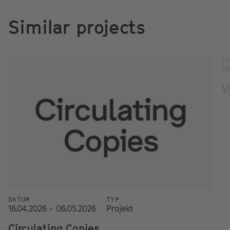
Similar projects
D
19
V
DATUM
TYP
16.04.2026 - 06.05.2026
Projekt
Circulating Copies