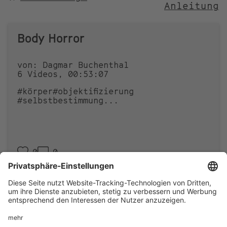
Anleitung
NACH
Body Horror
von: Dagmar Buchenthal
6 Videos, 00:53:07
#körper
#objektifizierung
#selbstbestimmung
...
0
0
Footer
IMPRESSUM
PRIVACY
menu
IMAI PLAY NUTZUNGSBEDINGUNGEN