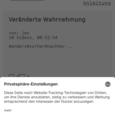
Anleitung
NACH
Veränderte Wahrnehmung
von: jan
10 Videos, 00:52:54
#anders
#vorher
#nachher
...
0
0
Footer
IMPRESSUM
PRIVACY
menu
IMAI PLAY NUTZUNGSBEDINGUNGEN