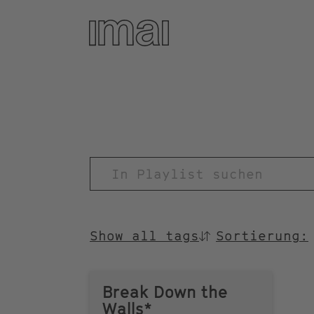
Direkt
zum
Inhalt
TITEL
Show all tags
Sortierung:
SORTIEREN
NACH
Break Down the
Walls*