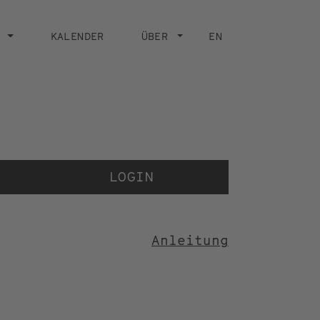
KALENDER
ÜBER
EN
Der Vide
der Sti
LOGIN
Anleitung