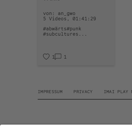
von: an_gwo
5 Videos, 01:41:29
#abwärts
#punk
#subcultures
...
1
1
Footer
IMPRESSUM
PRIVACY
IMAI PLAY 
menu