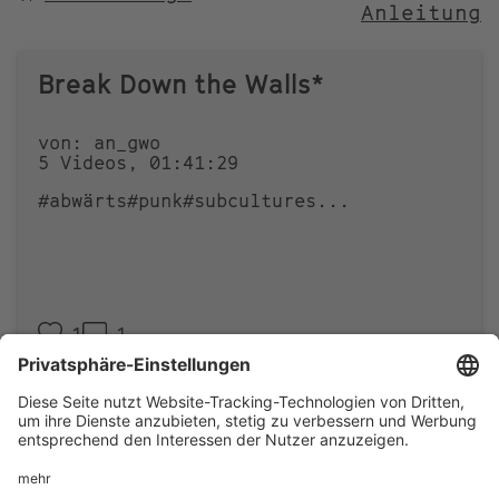
Anleitung
NACH
Break Down the Walls*
von: an_gwo
5 Videos, 01:41:29
#abwärts
#punk
#subcultures
...
1
1
Footer
IMPRESSUM
PRIVACY
menu
IMAI PLAY NUTZUNGSBEDINGUNGEN