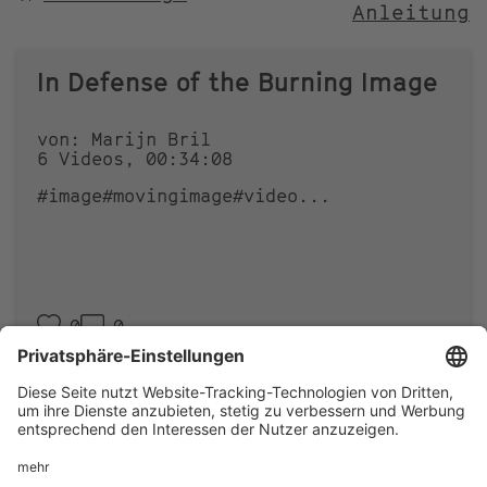
Anleitung
NACH
In Defense of the Burning Image
von: Marijn Bril
6 Videos, 00:34:08
#image
#movingimage
#video
...
0
0
Footer
IMPRESSUM
PRIVACY
menu
IMAI PLAY NUTZUNGSBEDINGUNGEN