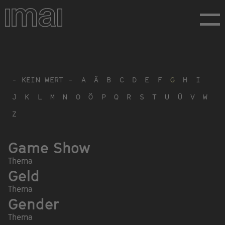
Direkt
zum
Inhalt
- KEIN WERT -
A
Ä
B
C
D
E
F
G
H
I
J
K
L
M
N
O
Ö
P
Q
R
S
T
U
Ü
V
W
Z
Game Show
Thema
Geld
Thema
Gender
Thema