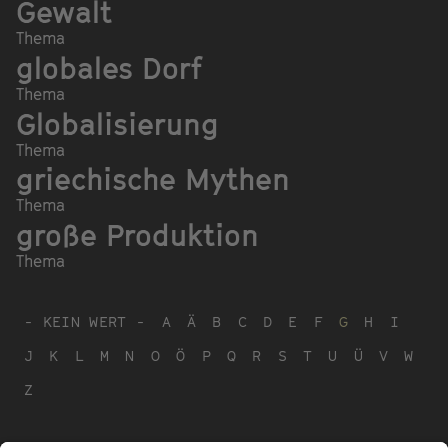
Gewalt
Thema
globales Dorf
Thema
Globalisierung
Thema
griechische Mythen
Thema
große Produktion
Thema
- KEIN WERT -
A
Ä
B
C
D
E
F
G
H
I
J
K
L
M
N
O
Ö
P
Q
R
S
T
U
Ü
V
W
Z