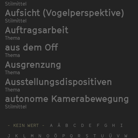
Stilmittel
Aufsicht (Vogelperspektive)
Stilmittel
Auftragsarbeit
Thema
aus dem Off
Thema
Ausgrenzung
Thema
Ausstellungsdispositiven
Thema
autonome Kamerabewegung
Stilmittel
- KEIN WERT -
A
Ä
B
C
D
E
F
G
H
I
J
K
L
M
N
O
Ö
P
Q
R
S
T
U
Ü
V
W