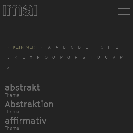
Direkt
zum
Inhalt
- KEIN WERT -
A
Ä
B
C
D
E
F
G
H
I
J
K
L
M
N
O
Ö
P
Q
R
S
T
U
Ü
V
W
Z
abstrakt
Thema
Abstraktion
Thema
affirmativ
Thema