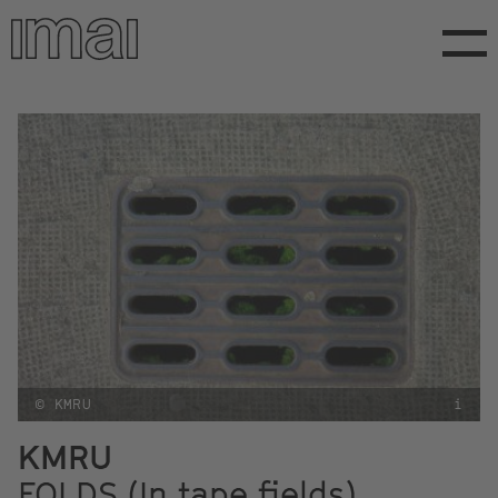
Direkt
zum
Inhalt
© KMRU
i
KMRU
FOLDS (In tape fields)