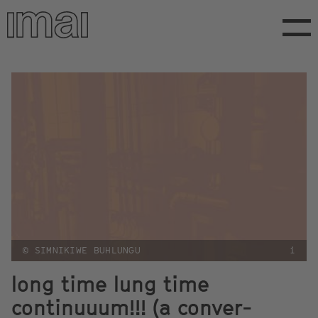
Direkt
zum
Inhalt
© SIMNIKIWE BUHLUNGU
i
long time lung time
continuuum!!! (a conver-