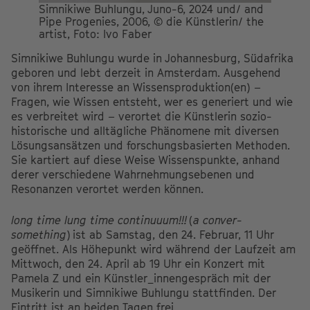
Simnikiwe Buhlungu, Juno-6, 2024 und/ and
Pipe Progenies, 2006, © die Künstlerin/ the
artist, Foto: Ivo Faber
Simnikiwe Buhlungu wurde in Johannesburg, Südafrika
geboren und lebt derzeit in Amsterdam. Ausgehend
von ihrem Interesse an Wissensproduktion(en) –
Fragen, wie Wissen entsteht, wer es generiert und wie
es verbreitet wird – verortet die Künstlerin sozio-
historische und alltägliche Phänomene mit diversen
Lösungsansätzen und forschungsbasierten Methoden.
Sie kartiert auf diese Weise Wissenspunkte, anhand
derer verschiedene Wahrnehmungsebenen und
Resonanzen verortet werden können.
long time lung time continuuum!!!
(
a conver-
something
) ist ab Samstag, den 24. Februar, 11 Uhr
geöffnet. Als Höhepunkt wird während der Laufzeit am
Mittwoch, den 24. April ab 19 Uhr ein Konzert mit
Pamela Z und ein Künstler_innengespräch mit der
Musikerin und Simnikiwe Buhlungu stattfinden. Der
Eintritt ist an beiden Tagen frei.