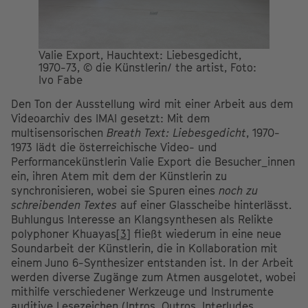
Valie Export, Hauchtext: Liebesgedicht,
1970-73, © die Künstlerin/ the artist, Foto:
Ivo Fabe
Den Ton der Ausstellung wird mit einer Arbeit aus dem
Videoarchiv des IMAI gesetzt: Mit dem
multisensorischen
Breath Text: Liebesgedicht
, 1970-
1973 lädt die österreichische Video- und
Performancekünstlerin Valie Export die Besucher_innen
ein, ihren Atem mit dem der Künstlerin zu
synchronisieren, wobei sie Spuren eines
noch zu
schreibenden Textes
auf einer Glasscheibe hinterlässt.
Buhlungus Interesse an Klangsynthesen als Relikte
polyphoner Khuayas
[3]
fließt wiederum in eine neue
Soundarbeit der Künstlerin, die in Kollaboration mit
einem Juno 6-Synthesizer entstanden ist. In der Arbeit
werden diverse Zugänge zum Atmen ausgelotet, wobei
mithilfe verschiedener Werkzeuge und Instrumente
auditive Lesezeichen (Intros, Outros, Interludes,