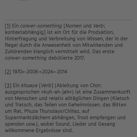
[1]
Ein
conver-something
[
Nomen
und
Verb
;
kontextabhängig] ist ein Ort für die Produktion,
Hinterfragung und Verbreitung von Wissen, der in der
Regel durch die Anwesenheit von Mitwirkenden und
Zuhörenden klanglich vermittelt wird. Das erste
conver-something
debütierte 2017.
[2]
1970←2006→2024←2014
[3]
Ein
khuaya
[
Verb
] (Ableitung von Chor;
ausgesprochen »kuh-ah-jah«) ist eine Zusammenkunft
von Menschen und relativ alltäglichen Dingen (Klatsch
und Tratsch, das Teilen von Geheimnissen, das Bitten
um Rat, Phuza Thursdays/Chillaz, auf
Supermarktdächern abhängen, Trost empfangen und
spenden usw.), wobei Sound, Lieder und Gesang
willkommene Ergebnisse sind.