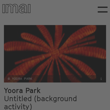
Direkt
zum
Inhalt
© YOORA PARK
i
Yoora Park
Untitled (background
activity)