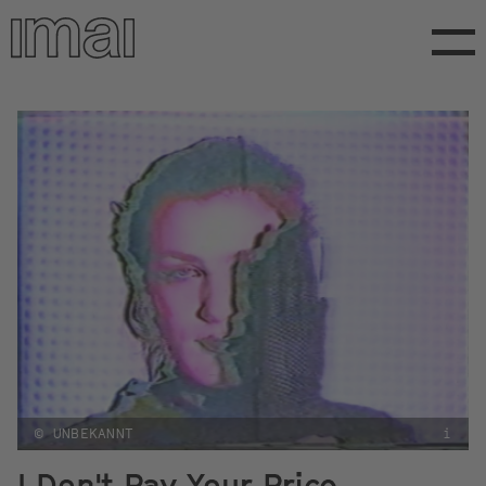
Direkt
zum
Inhalt
© UNBEKANNT
i
I Don't Pay Your Price