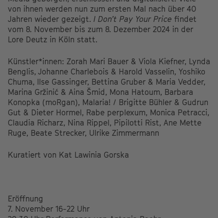
von ihnen werden nun zum ersten Mal nach über 40
Jahren wieder gezeigt.
I Don’t Pay Your Price
findet
vom 8. November bis zum 8. Dezember 2024 in der
Lore Deutz in Köln statt.
Künstler*innen:
Zorah Mari Bauer & Viola Kiefner, Lynda
Benglis,
Johanne Charlebois & Harold Vasselin,
Yoshiko
Chuma,
Ilse Gassinger,
Bettina Gruber & Maria Vedder,
Marina Gržinić & Aina Šmid,
Mona Hatoum,
Barbara
Konopka (moRgan),
Malaria! / Brigitte Bühler & Gudrun
Gut
&
Dieter Hormel,
Rabe perplexum,
Monica Petracci,
Claudia Richarz,
Nina Rippel,
Pipilotti Rist,
Ane Mette
Ruge,
Beate Strecker,
Ulrike Zimmermann
Kuratiert von Kat Lawinia Gorska
Eröffnung
7. November 16-22 Uhr