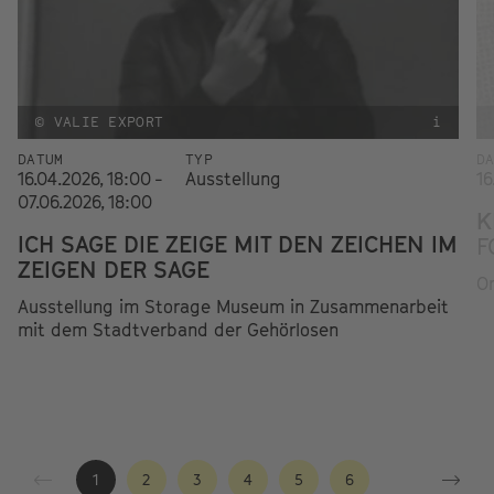
© VALIE EXPORT
i
DATUM
TYP
D
16.04.2026, 18:00 -
Ausstellung
16
07.06.2026, 18:00
K
ICH SAGE DIE ZEIGE MIT DEN ZEICHEN IM
F
ZEIGEN DER SAGE
Or
Ausstellung im Storage Museum in Zusammenarbeit
mit dem Stadtverband der Gehörlosen
1
2
3
4
5
6