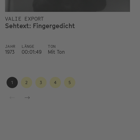
VALIE EXPORT
V
Sehtext: Fingergedicht
H
JAHR
LÄNGE
TON
J
1973
00:01:49
Mit Ton
19
1
2
3
4
5