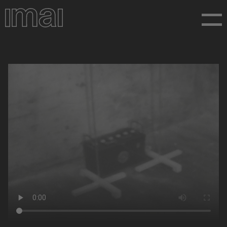
Direkt
zum
Inhalt
https://api.stiftung-imai.de/preview_images/Still-
Export_Valie_Hyperbulie-5.jpeg