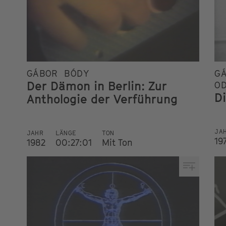
GÁBOR BÓDY
G
Der Dämon in Berlin: Zur
O
D
Anthologie der Verführung
JA
JAHR
LÄNGE
TON
19
1982
00:27:01
Mit Ton