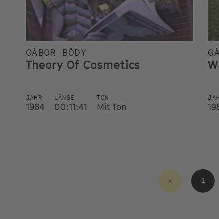
GÁBOR BÓDY
G
Theory Of Cosmetics
W
JAHR
LÄNGE
TON
JA
1984
00:11:41
Mit Ton
19
<
1