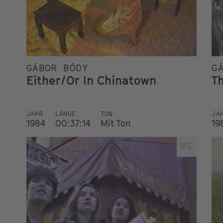
GÁBOR BÓDY
G
Either/Or In Chinatown
T
JAHR
LÄNGE
TON
JA
1984
00:37:14
Mit Ton
19