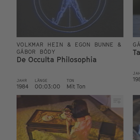
VOLKMAR HEIN & EGON BUNNE &
G
T
GÁBOR BÓDY
De Occulta Philosophia
JA
19
JAHR
LÄNGE
TON
1984
00:03:00
Mit Ton