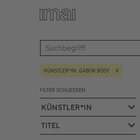
Katalog
Direkt
zum
Inhalt
KÜNSTLER*IN: GÁBOR BÓDY
FILTER SCHLIESSEN
KÜNSTLER*IN
TITEL