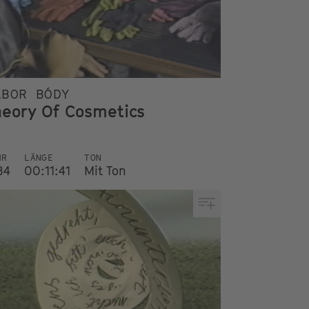
ÁBOR BÓDY
heory Of Cosmetics
HR
LÄNGE
TON
84
00:11:41
Mit Ton