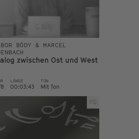
ÁBOR BÓDY & MARCEL
DENBACH
ialog zwischen Ost und West
HR
LÄNGE
TON
78
00:03:43
Mit Ton