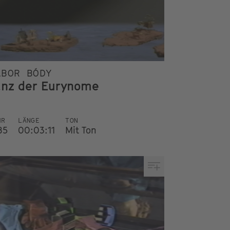
ÁBOR BÓDY
anz der Eurynome
HR
LÄNGE
TON
85
00:03:11
Mit Ton