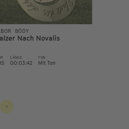
ÁBOR BÓDY
alzer Nach Novalis
HR
LÄNGE
TON
85
00:03:42
Mit Ton
>