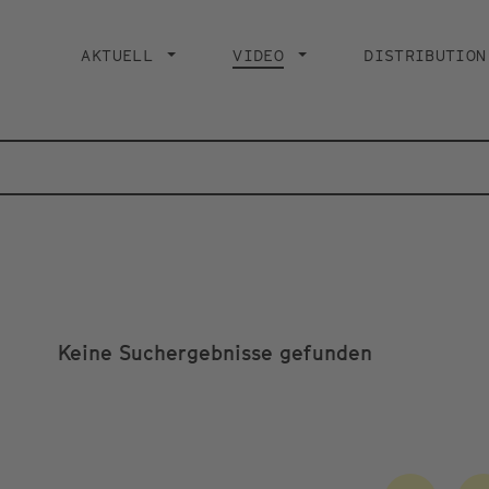
Main
navigation
AKTUELL
VIDEO
CURRENT PAGE
DISTRIBUTION
Keine Suchergebnisse gefunden