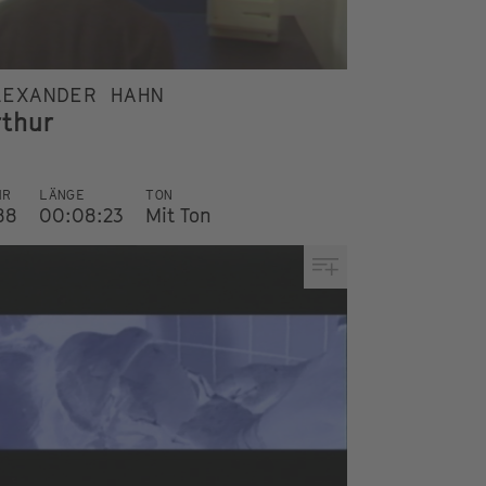
LEXANDER HAHN
rthur
HR
LÄNGE
TON
88
00:08:23
Mit Ton