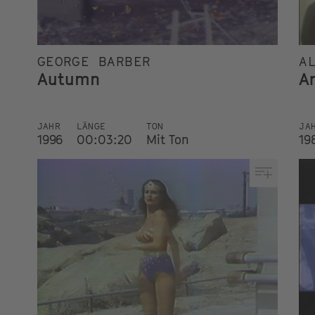
GEORGE BARBER
A
Autumn
A
JAHR
LÄNGE
TON
JA
1996
00:03:20
Mit Ton
19