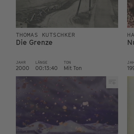
THOMAS KUTSCHKER
H
Die Grenze
N
JAHR
LÄNGE
TON
JA
2000
00:13:40
Mit Ton
19