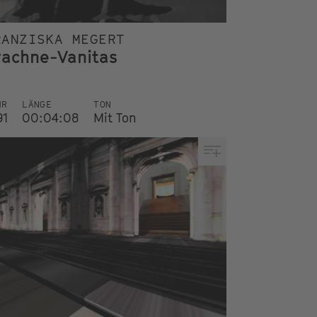
RANZISKA MEGERT
rachne-Vanitas
HR
LÄNGE
TON
91
00:04:08
Mit Ton