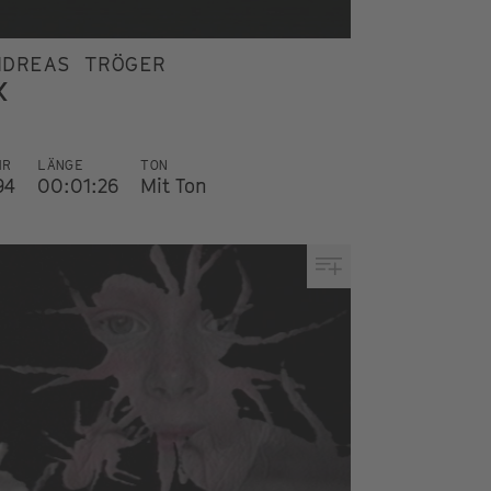
NDREAS TRÖGER
X
HR
LÄNGE
TON
94
00:01:26
Mit Ton