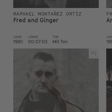
RAPHAEL MONTAÑEZ ORTÍZ
F
Fred and Ginger
A
JAHR
LÄNGE
TON
JA
1990
00:07:03
Mit Ton
19