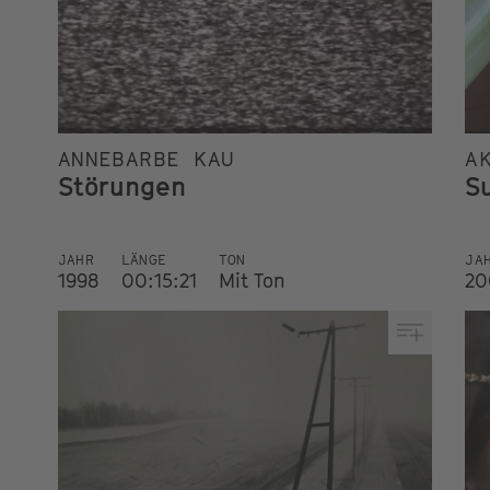
ANNEBARBE KAU
A
Störungen
S
JAHR
LÄNGE
TON
JA
1998
00:15:21
Mit Ton
20