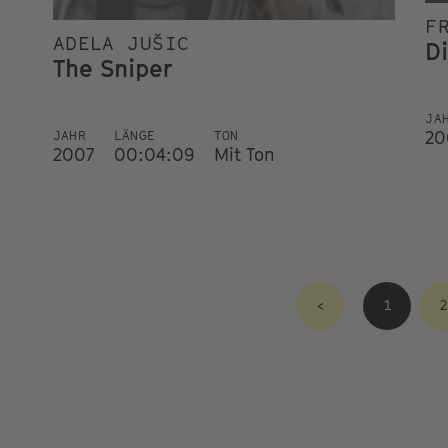
F
ADELA JUŠIC
D
The Sniper
JA
20
JAHR
LÄNGE
TON
2007
00:04:09
Mit Ton
<
1
2