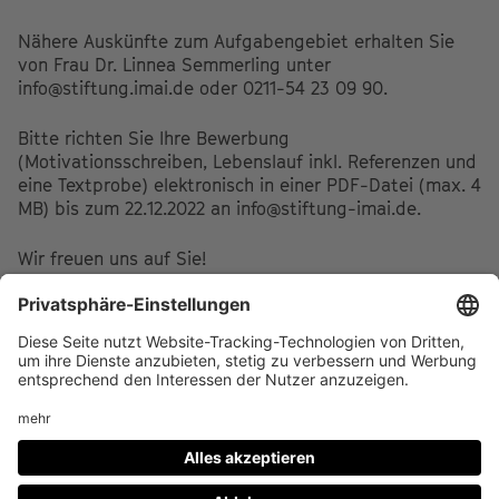
Nähere Auskünfte zum Aufgabengebiet erhalten Sie
von Frau Dr. Linnea Semmerling unter
info@stiftung.imai.de oder 0211-54 23 09 90.
Bitte richten Sie Ihre Bewerbung
(Motivationsschreiben, Lebenslauf inkl. Referenzen und
eine Textprobe) elektronisch in einer PDF-Datei (max. 4
MB) bis zum 22.12.2022 an info@stiftung-imai.de.
Wir freuen uns auf Sie!
Footer
IMPRESSUM
PRIVACY
menu
IMAI PLAY NUTZUNGSBEDINGUNGEN
Social
FACEBOOK
INSTAGRAM
Media