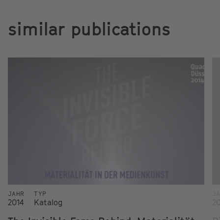
similar publications
JAHR
TYP
J
2014
Katalog
20