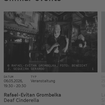
© RAFAEL-EVITAN GROMBELKA, FOTO: BENEDIKT
J. SEQUEIRA GERARDO
i
DATUM
TYP
D
06.05.2026,
Veranstaltung
25
19:30 - 20:30
19
Rafael-Evitan Grombelka
L
Deaf Cinderella
S