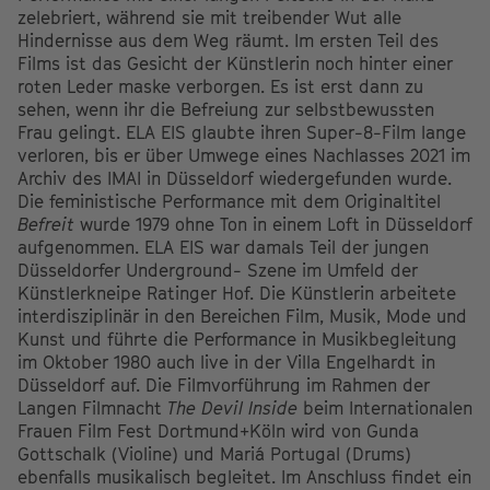
zelebriert, während sie mit treibender Wut alle
Hindernisse aus dem Weg räumt. Im ersten Teil des
Films ist das Gesicht der Künstlerin noch hinter einer
roten Leder maske verborgen. Es ist erst dann zu
sehen, wenn ihr die Befreiung zur selbstbewussten
Frau gelingt. ELA EIS glaubte ihren Super-8-Film lange
verloren, bis er über Umwege eines Nachlasses 2021 im
Archiv des IMAI in Düsseldorf wiedergefunden wurde.
Die feministische Performance mit dem Originaltitel
Befreit
wurde 1979 ohne Ton in einem Loft in Düsseldorf
aufgenommen. ELA EIS war damals Teil der jungen
Düsseldorfer Underground- Szene im Umfeld der
Künstlerkneipe Ratinger Hof. Die Künstlerin arbeitete
interdisziplinär in den Bereichen Film, Musik, Mode und
Kunst und führte die Performance in Musikbegleitung
im Oktober 1980 auch live in der Villa Engelhardt in
Düsseldorf auf. Die Filmvorführung im Rahmen der
Langen Filmnacht
The Devil Inside
beim Internationalen
Frauen Film Fest Dortmund+Köln wird von Gunda
Gottschalk (Violine) und Mariá Portugal (Drums)
ebenfalls musikalisch begleitet. Im Anschluss findet ein