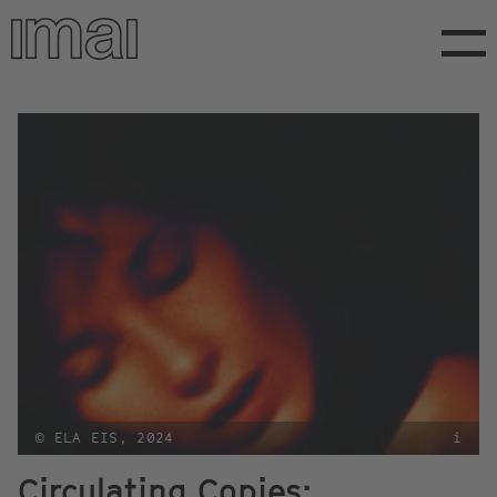
Direkt
zum
Inhalt
© ELA EIS, 2024
i
Circulating Copies: