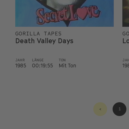
GORILLA TAPES
G
Death Valley Days
L
JAHR
LÄNGE
TON
JA
1985
00:19:55
Mit Ton
19
<
1