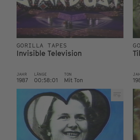
GORILLA TAPES
G
Invisible Television
Ti
JAHR
LÄNGE
TON
JA
1987
00:58:01
Mit Ton
19