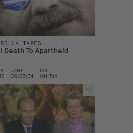
ORILLA TAPES
ll Death To Apartheid
HR
LÄNGE
TON
85
00:03:34
Mit Ton