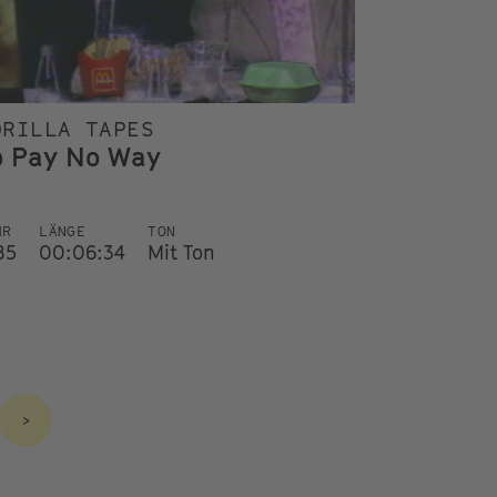
ORILLA TAPES
o Pay No Way
HR
LÄNGE
TON
85
00:06:34
Mit Ton
>