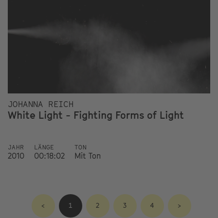
JOHANNA REICH
White Light - Fighting Forms of Light
JAHR
LÄNGE
TON
2010
00:18:02
Mit Ton
<
1
2
3
4
>