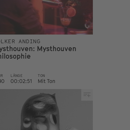
OLKER ANDING
ysthouven: Mysthouven
hilosophie
HR
LÄNGE
TON
90
00:02:51
Mit Ton