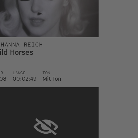
OHANNA REICH
ild Horses
HR
LÄNGE
TON
08
00:02:49
Mit Ton