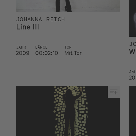
JOHANNA REICH
Line III
J
JAHR
LÄNGE
TON
W
2009
00:02:10
Mit Ton
JA
20