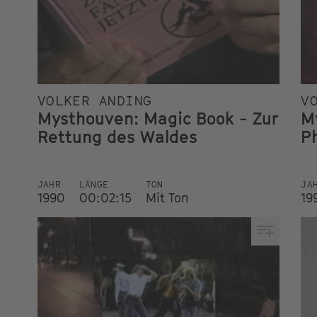
VOLKER ANDING
V
Mysthouven: Magic Book - Zur
M
Rettung des Waldes
P
JAHR
LÄNGE
TON
JA
1990
00:02:15
Mit Ton
19