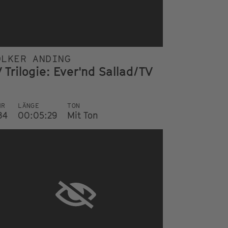
OLKER ANDING
 Trilogie: Ever'nd Sallad/TV
HR
LÄNGE
TON
84
00:05:29
Mit Ton