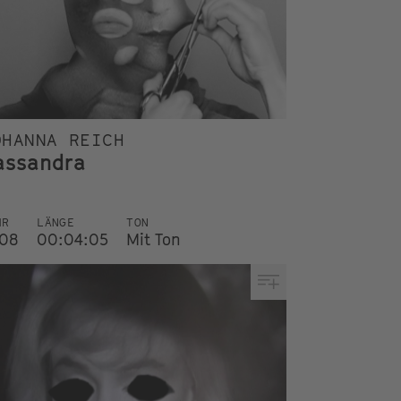
OHANNA REICH
assandra
HR
LÄNGE
TON
08
00:04:05
Mit Ton