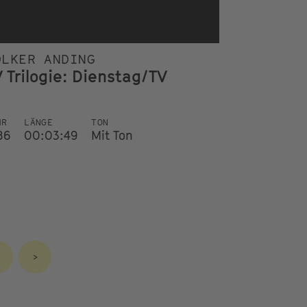
OLKER ANDING
 Trilogie: Dienstag/TV
HR
LÄNGE
TON
86
00:03:49
Mit Ton
>