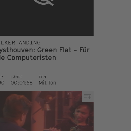
OLKER ANDING
ysthouven: Green Flat - Für
lle Computeristen
HR
LÄNGE
TON
90
00:01:58
Mit Ton