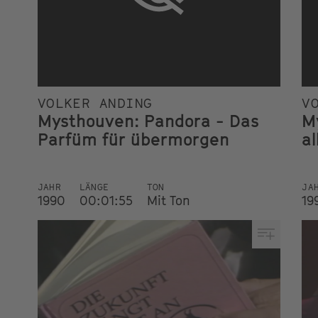
VOLKER ANDING
V
Mysthouven: Pandora - Das
M
Parfüm für übermorgen
a
JAHR
LÄNGE
TON
JA
1990
00:01:55
Mit Ton
19