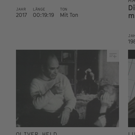
M
D
JAHR
LÄNGE
TON
m
2017
00:19:19
Mit Ton
JA
19
OLIVER HELD
L