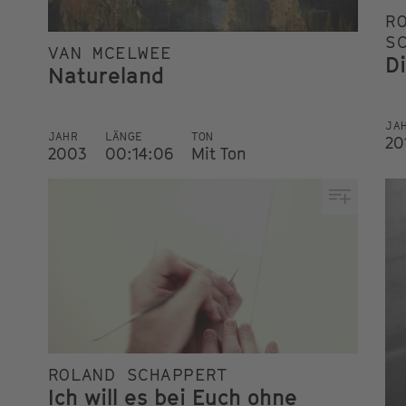
R
S
VAN MCELWEE
D
Natureland
JA
JAHR
LÄNGE
TON
20
2003
00:14:06
Mit Ton
ROLAND SCHAPPERT
Ich will es bei Euch ohne