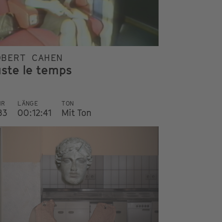
OBERT CAHEN
uste le temps
HR
LÄNGE
TON
83
00:12:41
Mit Ton