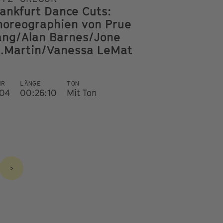
rankfurt Dance Cuts:
horeographien von Prue
ang/Alan Barnes/Jone
t.Martin/Vanessa LeMat
HR
LÄNGE
TON
04
00:26:10
Mit Ton
>