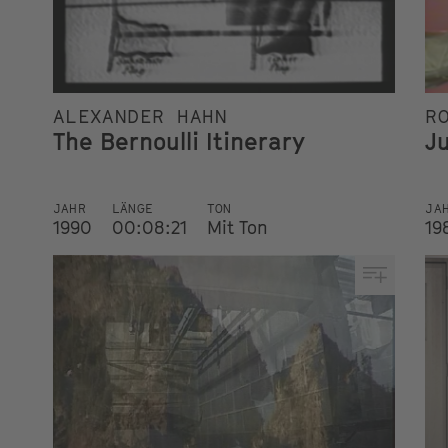
ALEXANDER HAHN
R
The Bernoulli Itinerary
J
JAHR
LÄNGE
TON
JA
1990
00:08:21
Mit Ton
19