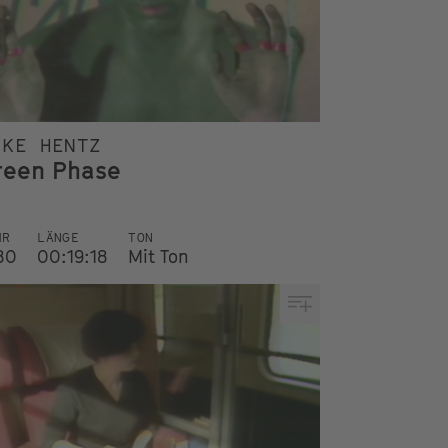
IKE HENTZ
reen Phase
HR
LÄNGE
TON
80
00:19:18
Mit Ton