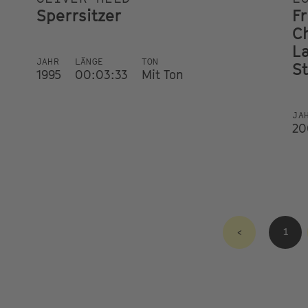
Sperrsitzer
F
C
L
JAHR
LÄNGE
TON
S
1995
00:03:33
Mit Ton
JA
20
<
1