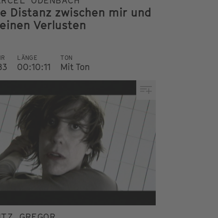
ARCEL ODENBACH
ie Distanz zwischen mir und
einen Verlusten
HR
LÄNGE
TON
83
00:10:11
Mit Ton
UTZ GREGOR