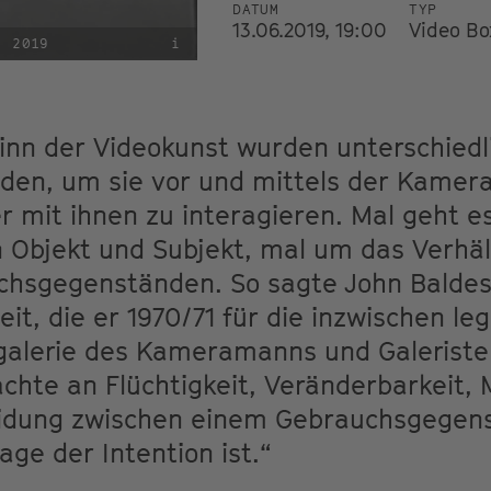
DATUM
TYP
13.06.2019, 19:00
Video Bo
, 2019
i
nn der Videokunst wurden unterschiedl
den, um sie vor und mittels der Kamera
r mit ihnen zu interagieren. Mal geht e
n Objekt und Subjekt, mal um das Verhäl
hsgegenständen. So sagte John Baldess
eit, die er 1970/71 für die inzwischen l
ogalerie des Kameramanns und Galerist
achte an Flüchtigkeit, Veränderbarkeit,
eidung zwischen einem Gebrauchsgegen
age der Intention ist.“