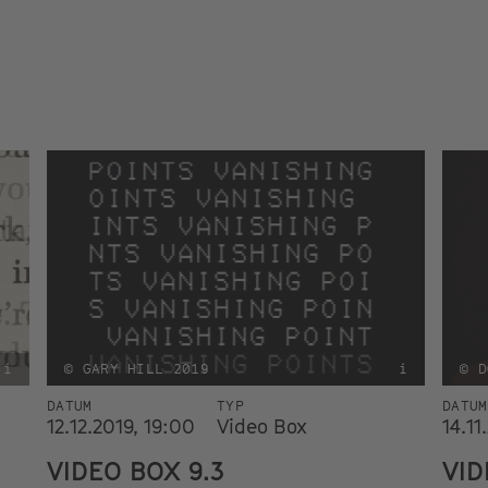
i
© GARY HILL 2019
i
© D
DATUM
TYP
DATUM
12.12.2019, 19:00
Video Box
14.11
VIDEO BOX 9.3
VID