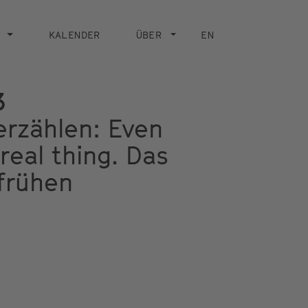
KALENDER
ÜBER
EN
3
erzählen: Even
real thing. Das
 frühen