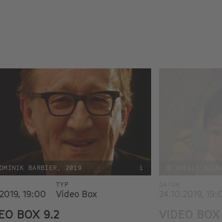
OMINIK BARBIER, 2019
i
© SHELLY SILV
TYP
DATUM
.2019, 19:00
Video Box
24.10.2019, 19:
EO BOX 9.2
VIDEO BOX 