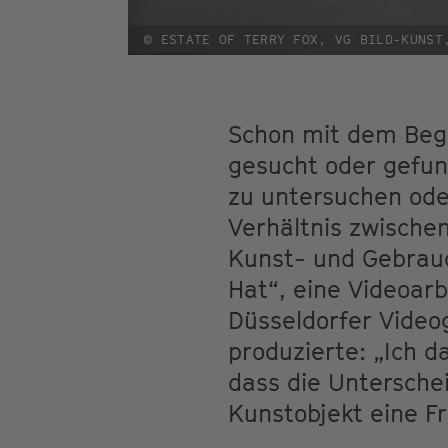
© ESTATE OF TERRY FOX, VG BILD-KUNST
Schon mit dem Begi
gesucht oder gefun
zu untersuchen ode
Verhältnis zwische
Kunst- und Gebrauc
Hat“, eine Videoarb
Düsseldorfer Vide
produzierte: „Ich d
dass die Untersch
Kunstobjekt eine Fr