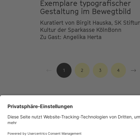
Exemplare typografischer
Gestaltung im Bewegtbild
Kuratiert von Birgit Hauska, SK Stiftu
Kultur der Sparkasse KölnBonn
Zu Gast: Angelika Herta
1
2
3
4
Footer
IMPRESSUM
PRIVACY
IMAI PLAY 
menu