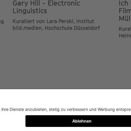
Gary Hill - Electronic
Ich
Linguistics
Fil
Mül
ng
Kuratiert von Lara Perski, institut
bild.medien, Hochschule Düsseldorf
Kura
Hein
NUTZUNGSBEDINGUNGEN