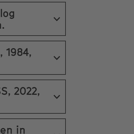
log
.
, 1984,
S, 2022,
nen in