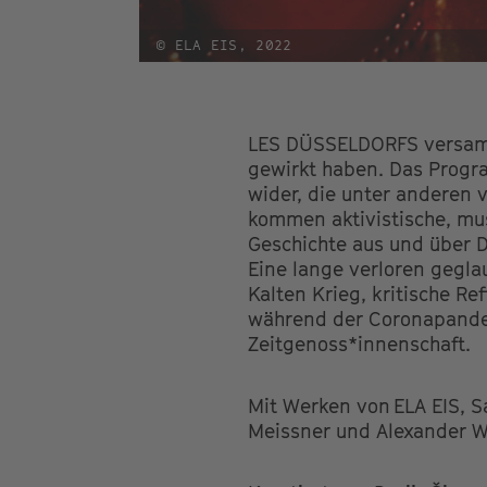
© ELA EIS, 2022
LES DÜSSELDORFS versamme
gewirkt haben. Das Progra
wider, die unter anderen
kommen aktivistische, mus
Geschichte aus und über 
Eine lange verloren gegla
Kalten Krieg, kritische R
während der Coronapandem
Zeitgenoss*innenschaft.
Mit Werken von ELA EIS, Sa
Meissner und Alexander We