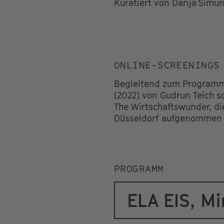
Kuratiert von Darija Šimu
ONLINE-SCREENINGS
Begleitend zum Programm 
(2022) von Gudrun Teich s
The Wirtschaftswunder, di
Düsseldorf aufgenommen
PROGRAMM
ELA EIS, Mi