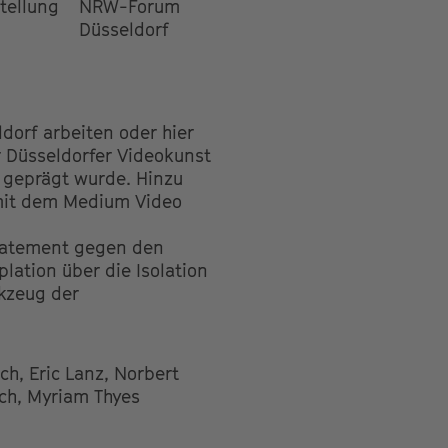
tellung
NRW-Forum
Düsseldorf
orf arbeiten oder hier
r Düsseldorfer Videokunst
 geprägt wurde. Hinzu
 mit dem Medium Video
Statement gegen den
lation über die Isolation
kzeug der
ch, Eric Lanz, Norbert
ich, Myriam Thyes