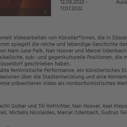
12.06.2022 -
Auss
17.07.2022
i
lt Videoarbeiten von Künstler*innen, die in Düsseld
mm spiegelt die reiche und lebendige Geschichte de
 von Nam June Paik, Nan Hoover und Marcel Odenbach
ikalische, sub- und gegenkulturelle Positionen, die
Düsseldorf geschrieben haben.
ubte feministische Performance, ein künstlerisches 
eflexionen über die Stadtentwicklung und eine Kontemp
ie präsentieren Video als nonkonformistisches Wer
chli Golkar und Till Hofrichter, Nan Hoover, Axel Kleps
il, Michalis Nicolaides, Marcel Odenbach, Gudrun Te