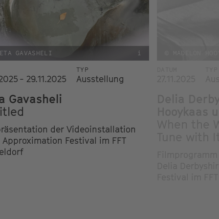
ETA GAVASHELI
i
© MADELON HOO
TYP
DATUM
TYP
.2025 - 29.11.2025
Ausstellung
27.11.2025
Aus
a Gavasheli
Delia Derb
itled
Hooykaas u
When the W
präsentation der Videoinstallation
Tune with I
 Approximation Festival im FFT
eldorf
Filmprogramm 
Delia Derbyshi
Festival im FFT