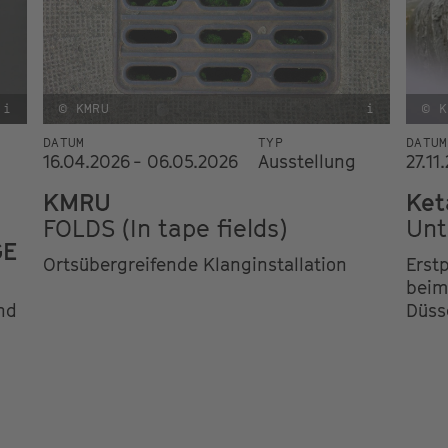
i
© KMRU
i
© K
DATUM
TYP
DATUM
16.04.2026 - 06.05.2026
Ausstellung
27.11
KMRU
Ket
FOLDS (In tape fields)
Unt
GE
Ortsübergreifende Klanginstallation
Erst
beim
nd
Düss