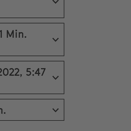
1 Min.
022, 5:47
n.