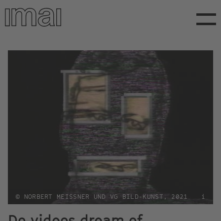
Direkt
zum
Inhalt
© NORBERT MEISSNER UND VG BILD-KUNST, 2021
i
Do videos dream of