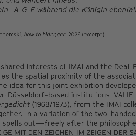
. Und wandert hinaus.
in -A-G-E während die Königin ebenfal
Podemski,
how to hidegger
, 2026 (excerpt)
hared interests of IMAI and the Deaf P
l as the spatial proximity of the associa
 idea for this joint exhibition develop
two Düsseldorf-based institutions. VALIE
ergedicht
(1968/1973), from the IMAI coll
ether. In a variation of the two-handed
t spells out—freely after the philosoph
IGE MIT DEN ZEICHEN IM ZEIGEN DER SAG