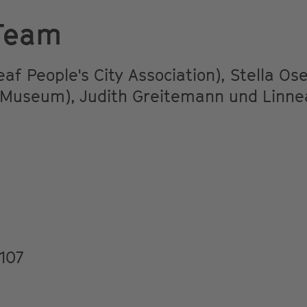
 Team
f People's City Association), Stella Os
 Museum), Judith Greitemann und Linn
107