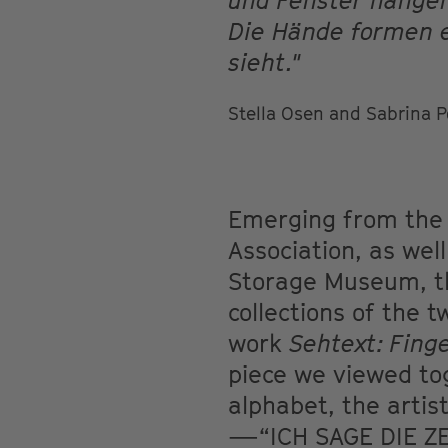
und Fenster hängen
Die Hände formen e
sieht."
Stella Osen and Sabrina 
Emerging from the s
Association, as wel
Storage Museum, the
collections of the 
work
Sehtext: Fing
piece we viewed tog
alphabet, the artis
—“ICH SAGE DIE ZE