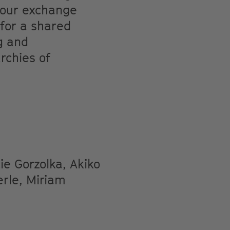
 our exchange
for a shared
g and
rchies of
e Gorzolka, Akiko
erle, Miriam