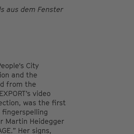
ls aus dem Fenster
eople's City
tion and the
ed from the
 EXPORT’s video
ection, was the first
 fingerspelling
er Martin Heidegger
E.” Her signs,