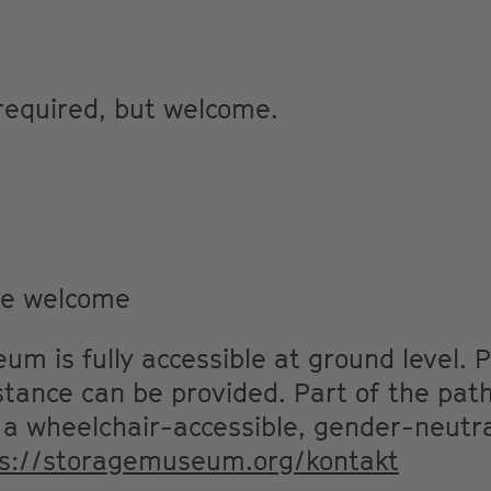
M
 required, but welcome.
re welcome
m is fully accessible at ground level. P
stance can be provided. Part of the path
 wheelchair-accessible, gender-neutra
ps://storagemuseum.org/kontakt