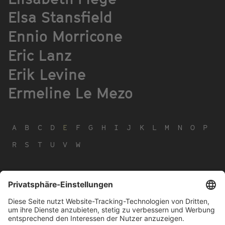
Elsa Stansfield
Ennio Morricone
Eric Lanz
Erik Levine
Ermeline Le Mezo
A
B
C
D
E
F
G
H
I
J
K
L
M
N
O
P
R
S
T
U
V
W
Footer
IMPRESSUM
PRIVACY
menu