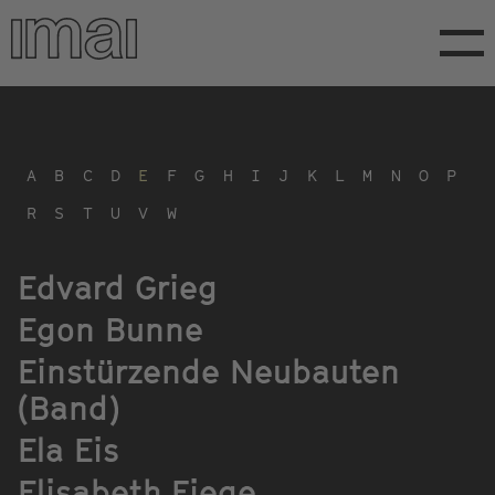
Direkt
zum
Inhalt
A
B
C
D
E
F
G
H
I
J
K
L
M
N
O
P
R
S
T
U
V
W
Edvard Grieg
Egon Bunne
Einstürzende Neubauten
(Band)
Ela Eis
Elisabeth Fiege