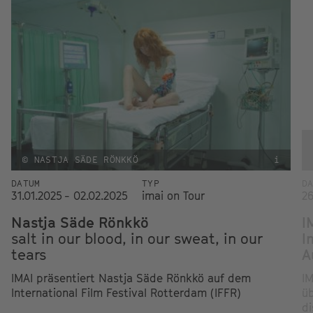
© NASTJA SÄDE RÖNKKÖ
i
DATUM
TYP
D
31.01.2025 - 02.02.2025
imai on Tour
26
Nastja Säde Rönkkö
I
salt in our blood, in our sweat, in our
I
tears
A
IMAI präsentiert Nastja Säde Rönkkö auf dem
IM
International Film Festival Rotterdam (IFFR)
üb
di