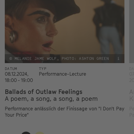
© MELANIE JAME WOLF, PHOTO: ASHTON GREEN
i
DATUM
TYP
D
08.12.2024,
Performance-Lecture
07
18:00 - 19:00
20
Ballads of Outlaw Feelings
A
A poem, a song, a song, a poem
K
Performance anlässlich der Finissage von "I Don't Pay
Pe
Your Price"
Pa