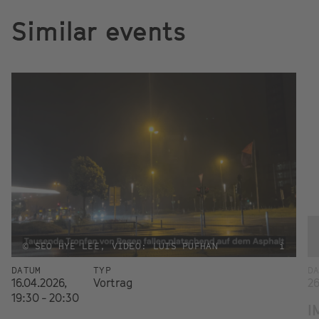
Similar events
© SEO HYE LEE, VIDEO: LUIS PUFHAN
i
DATUM
TYP
D
16.04.2026,
Vortrag
26
19:30 - 20:30
I